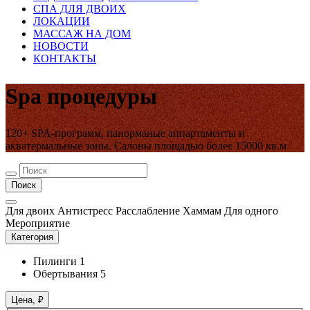
СПА ДЛЯ ДВОИХ
ЛОКАЦИИ
МАССАЖ НА ДОМ
НОВОСТИ
КОНТАКТЫ
Spa процедуры
120+ SPA-программ, панорманые аппартаменты и
акватермальные зоны. Салоны площадью более 15000 кв.м
Поиск
Для двоих
Антистресс
Расслабление
Хаммам
Для одного
Мероприятие
Категория
Пилинги
1
Обертывания
5
Цена, ₽