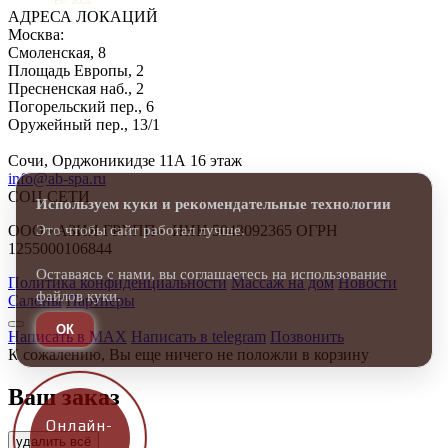
АДРЕСА ЛОКАЦИЙ
Москва:
Смоленская, 8
Площадь Европы, 2
Пресненская наб., 2
Погорельский пер., 6
Оружейный пер., 13/1
Сочи, Орджоникидзе 11А 16 этаж
info@ab-spa.ru
СОЦ.СЕТИ
Используем куки и рекомендательные технологии
Это чтобы сайт работал лучше.
ООО «АЗИЯ ГРУПП» ИНН 5043092365 ОГРН
1255000106844
Оставаясь с нами, вы соглашаетесь на использование
Политика конфиденциальности
Массаж на дом
Новости
файлов куки.
Салоны
Партнеры
ОК
Написать в MAX
Написать в telegram
Позвонить
К сожалению, Вы еще ничего не положли в корзину
Ваш заказ
Онлайн-
удалить всё