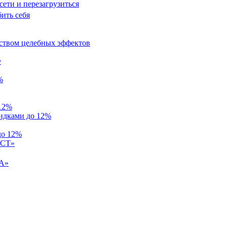
 сети и перезагрузиться
бить себя
ством целебных эффектов
Ф
%
 12%
кидками до 12%
до 12%
СТ»
А»