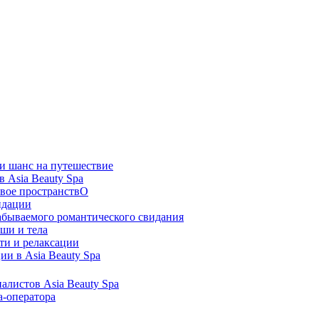
 и шанс на путешествие
 Asia Beauty Spa
овое пространствО
ндации
абываемого романтического свидания
ши и тела
ти и релаксации
ии в Asia Beauty Spa
иалистов Asia Beauty Spa
а-оператора