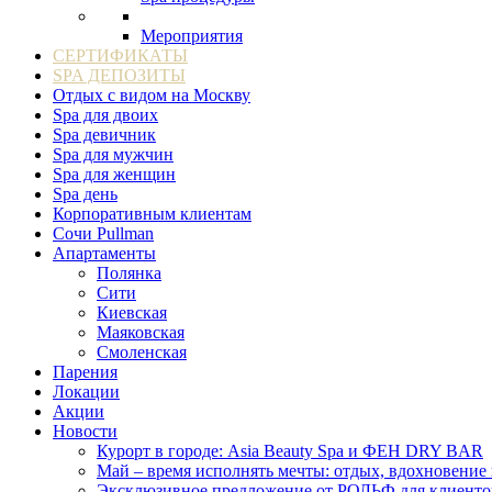
Мероприятия
СЕРТИФИКАТЫ
SPA ДЕПОЗИТЫ
Отдых с видом на Москву
Spa для двоих
Spa девичник
Spa для мужчин
Spa для женщин
Spa день
Корпоративным клиентам
Сочи Pullman
Апартаменты
Полянка
Сити
Киевская
Маяковская
Смоленская
Парения
Локации
Акции
Новости
Курорт в городе: Asia Beauty Spa и ФЕН DRY BAR
Май – время исполнять мечты: отдых, вдохновение
Эксклюзивное предложение от РОЛЬФ для клиентов