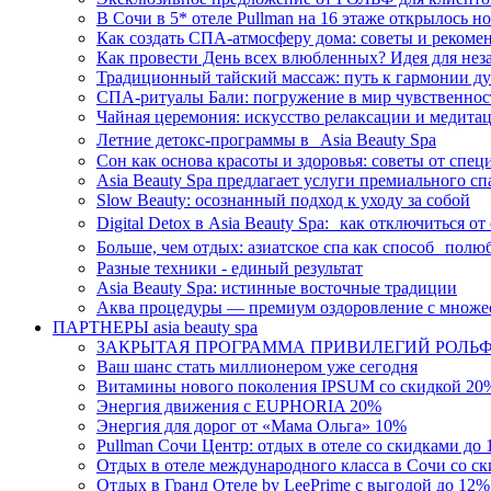
В Сочи в 5* отеле Pullman на 16 этаже открылось н
Как создать СПА-атмосферу дома: советы и рекоме
Как провести День всех влюбленных? Идея для нез
Традиционный тайский массаж: путь к гармонии ду
СПА-ритуалы Бали: погружение в мир чувственнос
Чайная церемония: искусство релаксации и медитац
Летние детокс-программы в Asia Beauty Spa
Сон как основа красоты и здоровья: советы от спец
Asia Beauty Spa предлагает услуги премиального сп
Slow Beauty: осознанный подход к уходу за собой
Digital Detox в Asia Beauty Spa: как отключиться от
Больше, чем отдых: азиатское спа как способ полю
Разные техники - единый результат
Asia Beauty Spa: истинные восточные традиции
Аква процедуры — премиум оздоровление с множе
ПАРТНЕРЫ asia beauty spa
ЗАКРЫТАЯ ПРОГРАММА ПРИВИЛЕГИЙ РОЛЬ
Ваш шанс стать миллионером уже сегодня
Витамины нового поколения IPSUM со скидкой 20
Энергия движения с EUPHORIA 20%
Энергия для дорог от «Мама Ольга» 10%
Pullman Сочи Центр: отдых в отеле со скидками до
Отдых в отеле международного класса в Сочи со с
Отдых в Гранд Отеле by LeePrime с выгодой до 12%