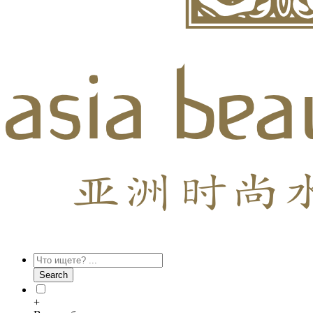
+7(495)02
Search
+