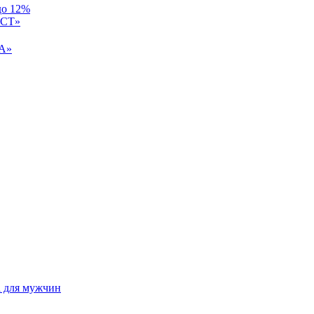
до 12%
СТ»
А»
а для мужчин