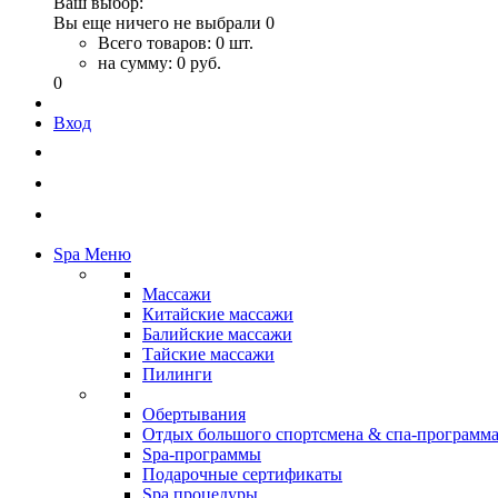
Ваш выбор:
Вы еще ничего не выбрали
0
Всего товаров:
0 шт.
на сумму:
0 руб.
0
Вход
Spa Меню
Массажи
Китайские массажи
Балийские массажи
Тайские массажи
Пилинги
Обертывания
Отдых большого спортсмена & спа-программ
Spa-программы
Подарочные сертификаты
Spa процедуры