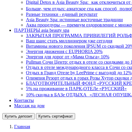
Digital Detox в Asia Beauty Spa: как отключиться от
Больше, чем отдых: азиатское спа как способ полю
Разные техники - единый результат
Asia Beauty Spa: истинные восточные традиции
Аква процедуры — премиум оздоровление с множе
ПАРТНЕРЫ asia beauty spa
ЗАКРЫТАЯ ПРОГРАММА ПРИВИЛЕГИЙ РОЛЬ
Ваш шанс стать миллионером уже сегодня
Витамины нового поколения IPSUM со скидкой 20
Энергия движения с EUPHORIA 20%
Энергия для дорог от «Мама Ольга» 10%
Pullman Сочи Центр: отдых в отеле со скидками до
Отдых в отеле международного класса в Сочи со с
Отдых в Гранд Отеле by LeePrime с выгодой до 12%
Олимпия Резорт отдых в горах Розы Хутор скидки 
БЛАГОТВОРИТЕЛЬНЫЙ ФОНД «РУССКИЙ КРЕ
5% на проживание в ПАРК-ОТЕЛе «РУССКИЙ»
10% скидка в БАЗе ОТДЫХА «ЛЕСНАЯ ОПУШК
Контакты
Массаж на дом
Купить депозит
Купить сертификат
Главная