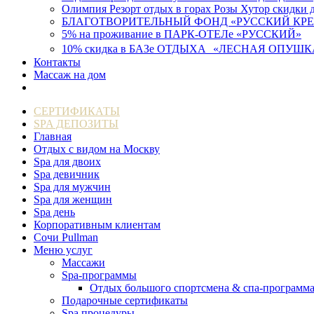
Олимпия Резорт отдых в горах Розы Хутор скидки 
БЛАГОТВОРИТЕЛЬНЫЙ ФОНД «РУССКИЙ КРЕ
5% на проживание в ПАРК-ОТЕЛе «РУССКИЙ»
10% скидка в БАЗе ОТДЫХА «ЛЕСНАЯ ОПУШК
Контакты
Массаж на дом
СЕРТИФИКАТЫ
SPA ДЕПОЗИТЫ
Главная
Отдых с видом на Москву
Spa для двоих
Spa девичник
Spa для мужчин
Spa для женщин
Spa день
Корпоративным клиентам
Сочи Pullman
Меню услуг
Массажи
Spa-программы
Отдых большого спортсмена & спа-программ
Подарочные сертификаты
Spa процедуры