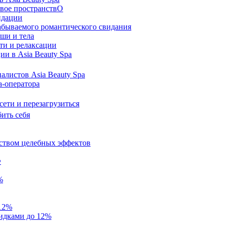
овое пространствО
ндации
абываемого романтического свидания
ши и тела
ти и релаксации
ии в Asia Beauty Spa
иалистов Asia Beauty Spa
а-оператора
 сети и перезагрузиться
бить себя
ством целебных эффектов
Ф
%
 12%
кидками до 12%