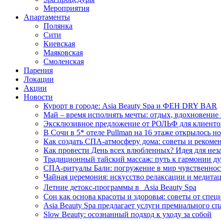
Мероприятия
Апартаменты
Полянка
Сити
Киевская
Маяковская
Смоленская
Парения
Локации
Акции
Новости
Курорт в городе: Asia Beauty Spa и ФЕН DRY BAR
Май – время исполнять мечты: отдых, вдохновение
Эксклюзивное предложение от РОЛЬФ для клиентов
В Сочи в 5* отеле Pullman на 16 этаже открылось н
Как создать СПА-атмосферу дома: советы и рекоме
Как провести День всех влюбленных? Идея для нез
Традиционный тайский массаж: путь к гармонии ду
СПА-ритуалы Бали: погружение в мир чувственнос
Чайная церемония: искусство релаксации и медитац
Летние детокс-программы в Asia Beauty Spa
Сон как основа красоты и здоровья: советы от спец
Asia Beauty Spa предлагает услуги премиального сп
Slow Beauty: осознанный подход к уходу за собой