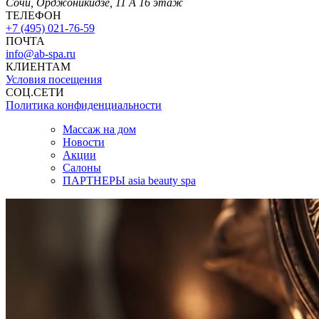
Сочи, Орджоникидзе, 11 А 16 этаж
ТЕЛЕФОН
+7 (495) 021-76-59
ПОЧТА
info@ab-spa.ru
КЛИЕНТАМ
Условия посещения
СОЦ.СЕТИ
Политика конфиденциальности
Массаж на дом
Новости
Акции
Салоны
ПАРТНЕРЫ asia beauty spa