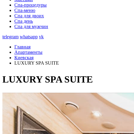
Спа-процедуры
Спа-меню
Спа для двоих
Спа день
Спа для мужчин
telegram
whatsapp
vk
Главная
Апартаменты
Киевская
LUXURY SPA SUITE
LUXURY SPA SUITE