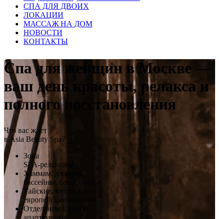
СПА ДЛЯ ДВОИХ
ЛОКАЦИИ
МАССАЖ НА ДОМ
НОВОСТИ
КОНТАКТЫ
Спа для женщин в Москве —
ваш день красоты, релакса и
полного восстановления
Что вас ждет
в Asia Beauty Spa?
Зона
SPA-релаксации
Хаммам, джакузи,
бассейны, бани, сауны
Тайские, китайские,
европейские массажи
Отдельные Luxury
апартаменты