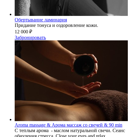
Обертывание ламинария
Придание тонуса и оздоровление кожи.
12 000 ₽
Забронировать
Aroma massage & Арома массаж со свечей & 90 min
С теплым арома - маслом натуральной свечи. Сеанс
обнуления стресса. Close your eyes and relax