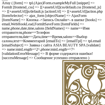
Array ( [form] => tpl.(Ajax)Form.exampleMyFull [snippet] =>
FormIt [frontend_css] => [[+assetsUrl]]css/default.css [frontend_js]
=> [[+assetsUrl]]js/default.js [actionUrl] => [[+assetsUrl]]action.php
[formSelector] => ajax_form [objectName] => AjaxForm
[formName] => Кнопка -=Запись Онлайн=- в шапке [hooks] =>
email,WebHookLead,FormItSaveForm [formFields] =>
name,phone,date,time,salons [fieldNames] => name==Имя
отправителя,phone==Телефон
отправителя,date==Дата,time==Время,salons==Выбор
салона,text==Комментарий [emailTo] => [emailTpl] => tpl.email
[emailSubject] => Заявка с сайта ASIA BEAUTY SPA [validate]
=> name:minLength=^2^,phone:minLength=^7^
[validationErrorMessage] => В форме содержатся ошибки!
[successMessage] => Сообщение успешно отправлено )