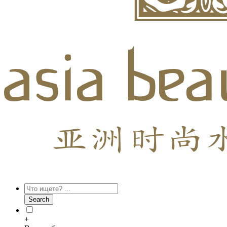
+7(495)021-58-09
Search
+