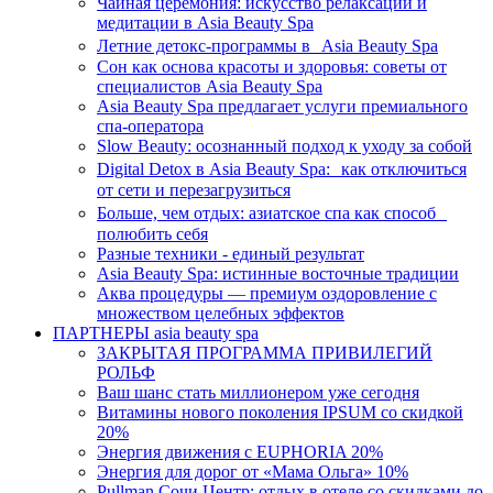
Чайная церемония: искусство релаксации и
медитации в Asia Beauty Spa
Летние детокс-программы в Asia Beauty Spa
Сон как основа красоты и здоровья: советы от
специалистов Asia Beauty Spa
Asia Beauty Spa предлагает услуги премиального
спа-оператора
Slow Beauty: осознанный подход к уходу за собой
Digital Detox в Asia Beauty Spa: как отключиться
от сети и перезагрузиться
Больше, чем отдых: азиатское спа как способ
полюбить себя
Разные техники - единый результат
Asia Beauty Spa: истинные восточные традиции
Аква процедуры — премиум оздоровление с
множеством целебных эффектов
ПАРТНЕРЫ asia beauty spa
ЗАКРЫТАЯ ПРОГРАММА ПРИВИЛЕГИЙ
РОЛЬФ
Ваш шанс стать миллионером уже сегодня
Витамины нового поколения IPSUM со скидкой
20%
Энергия движения с EUPHORIA 20%
Энергия для дорог от «Мама Ольга» 10%
Pullman Сочи Центр: отдых в отеле со скидками до