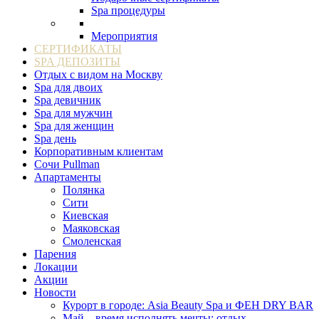
Spa процедуры
Мероприятия
СЕРТИФИКАТЫ
SPA ДЕПОЗИТЫ
Отдых с видом на Москву
Spa для двоих
Spa девичник
Spa для мужчин
Spa для женщин
Spa день
Корпоративным клиентам
Сочи Pullman
Апартаменты
Полянка
Сити
Киевская
Маяковская
Смоленская
Парения
Локации
Акции
Новости
Курорт в городе: Asia Beauty Spa и ФЕН DRY BAR
Май – время исполнять мечты: отдых,