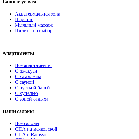
Банные услуги
Акватермальная зона
Парение
Мыльный массаж
Пилинг на выбор
Апартаменты
Все апартаменты
С джакузи
С хаммамом
С сауной
С русской баней
С купелью
С зоной отдыха
Наши салоны
Все салоны
СПА на маяковской
СПА в Radisson