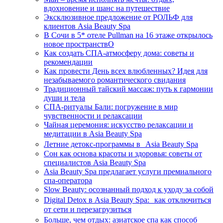
вдохновение и шанс на путешествие
Эксклюзивное предложение от РОЛЬФ для
клиентов Asia Beauty Spa
В Сочи в 5* отеле Pullman на 16 этаже открылось
новое пространствО
Как создать СПА-атмосферу дома: советы и
рекомендации
Как провести День всех влюбленных? Идея для
незабываемого романтического свидания
Традиционный тайский массаж: путь к гармонии
души и тела
СПА-ритуалы Бали: погружение в мир
чувственности и релаксации
Чайная церемония: искусство релаксации и
медитации в Asia Beauty Spa
Летние детокс-программы в Asia Beauty Spa
Сон как основа красоты и здоровья: советы от
специалистов Asia Beauty Spa
Asia Beauty Spa предлагает услуги премиального
спа-оператора
Slow Beauty: осознанный подход к уходу за собой
Digital Detox в Asia Beauty Spa: как отключиться
от сети и перезагрузиться
Больше, чем отдых: азиатское спа как способ